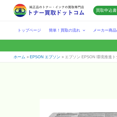
内
買取申込書
容
を
ス
トップページ
簡単！買取の流れ
メーカー商品
キ
ッ
プ
ホーム
EPSON エプソン
エプソン EPSON 環境推進トナ