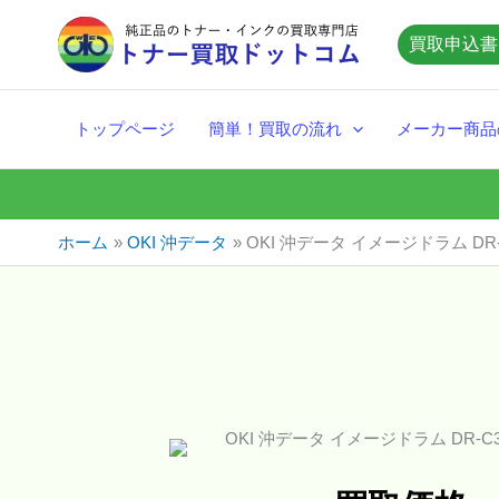
内
買取申込書
容
を
ス
トップページ
簡単！買取の流れ
メーカー商品
キ
ッ
プ
ホーム
OKI 沖データ
OKI 沖データ イメージドラム DR