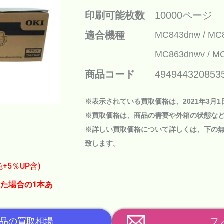
印刷可能枚数
10000ページ
適合機種
MC843dnw
MC
MC863dnwv
MC
商品コード
494944320853
※表示されている買取価格は、2021年3月
※買取価格は、商品の需要や外箱の状態な
※詳しい買取価格について詳しくは、下の
致します。
色+5％UP含)
た場合の1本あ
品の買取相場
フ