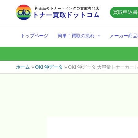
内
買取申込書
容
を
ス
トップページ
簡単！買取の流れ
メーカー商品
キ
ッ
プ
ホーム
OKI 沖データ
OKI 沖データ 大容量トナーカートリ