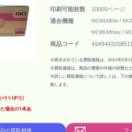
印刷可能枚数
10000ページ
適合機種
MC843dnw
MC
MC863dnwv
MC
商品コード
494944320851
※表示されている買取価格は、2021年3月
※買取価格は、商品の需要や外箱の状態な
※詳しい買取価格について詳しくは、下の
致します。
色+5％UP含)
た場合の1本あ
品の買取相場
フ