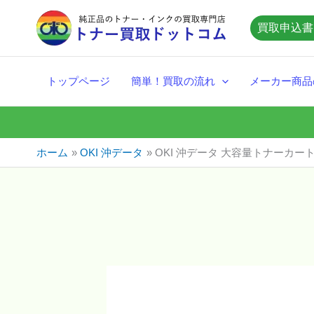
内
買取申込書
容
を
ス
トップページ
簡単！買取の流れ
メーカー商品
キ
ッ
プ
ホーム
OKI 沖データ
OKI 沖データ 大容量トナーカートリ