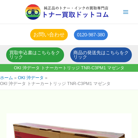
内
容
を
ス
キ
お問い合わせ
0120-987-380
ッ
プ
買取申込書はこちらをク
商品の発送先はこちらをク
リック
リック
OKI 沖データ トナーカートリッジ TNR-C3PM1 マゼンタ
ホーム
OKI 沖データ
OKI 沖データ トナーカートリッジ TNR-C3PM1 マゼンタ