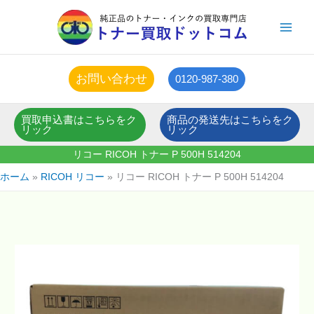
内
容
を
ス
キ
お問い合わせ
0120-987-380
ッ
プ
買取申込書はこちらをク
商品の発送先はこちらをク
リック
リック
リコー RICOH トナー P 500H 514204
ホーム
RICOH リコー
リコー RICOH トナー P 500H 514204